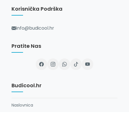
Korisnička Podrška
info@budicool.hr
Pratite Nas
Budicool.hr
Naslovnica
O Nama
Newsletter