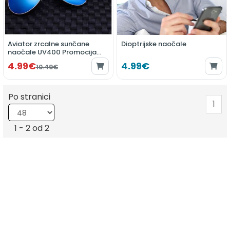
Aviator zrcalne sunčane
Dioptrijske naočale
naočale UV400 Promocija
mjeseca
4.99€
4.99€
10.49€
Po stranici
1
1 - 2 od 2