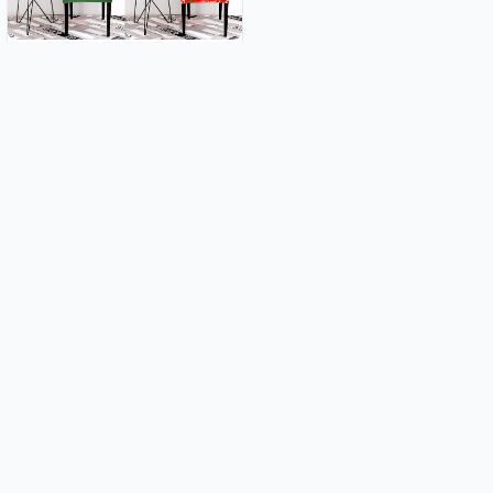
Winter - Božične prevleke za
stole
3.49€
NAJBOLJE PRODAJANE
Raztegljive prevleke za stole
New Style - Rastezljive navlake
za stolce u dezenima