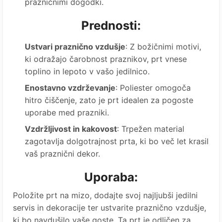
prazničnimi dogodki.
Prednosti:
Ustvari praznično vzdušje
: Z božičnimi motivi,
ki odražajo čarobnost praznikov, prt vnese
toplino in lepoto v vašo jedilnico.
Enostavno vzdrževanje
: Poliester omogoča
hitro čiščenje, zato je prt idealen za pogoste
uporabe med prazniki.
Vzdržljivost in kakovost
: Trpežen material
zagotavlja dolgotrajnost prta, ki bo več let krasil
vaš praznični dekor.
Uporaba:
Položite prt na mizo, dodajte svoj najljubši jedilni
servis in dekoracije ter ustvarite praznično vzdušje,
ki bo navdušilo vaše goste. Ta prt je odličen za