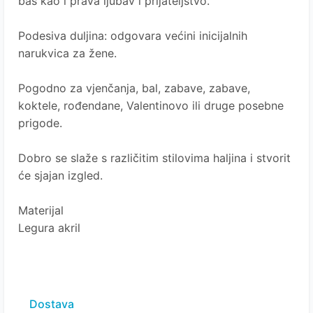
baš kao i prava ljubav i prijateljstvo.
Podesiva duljina: odgovara većini inicijalnih
narukvica za žene.
Pogodno za vjenčanja, bal, zabave, zabave,
koktele, rođendane, Valentinovo ili druge posebne
prigode.
Dobro se slaže s različitim stilovima haljina i stvorit
će sjajan izgled.
Materijal
Legura akril
Dostava