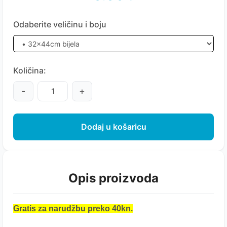
Odaberite veličinu i boju
Količina:
-
+
Dodaj u košaricu
Opis proizvoda
Gratis za narudžbu preko 40kn.