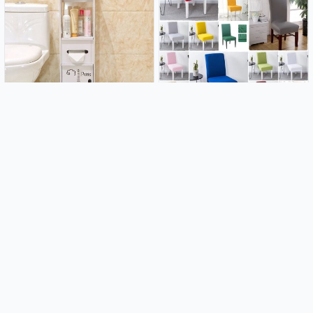
Kupaonski ormarić Paris
Rastezljive navlake za stolice
21.99€
2.99€