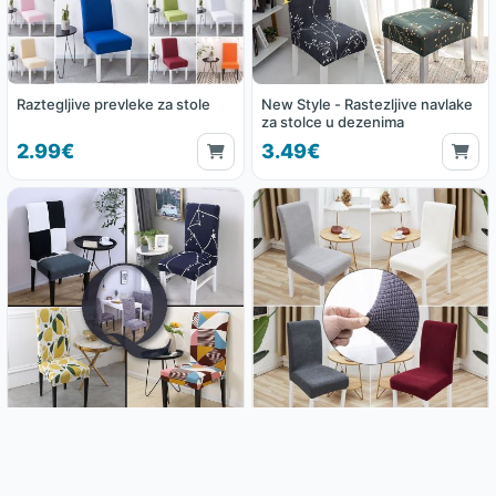
Raztegljive prevleke za stole
New Style - Rastezljive navlake
za stolce u dezenima
2.99€
3.49€
Raztegljiva prevleka za stol - Q
Raztegljiva prevleka za stol
model
Home selection
3.49€
3.49€