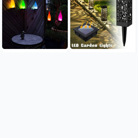
Solarna dekorativna svjetiljka u
(2komada) Solarna Led vrtna
obliku boce
dekorativna svjetiljka
4.99€
8.99€