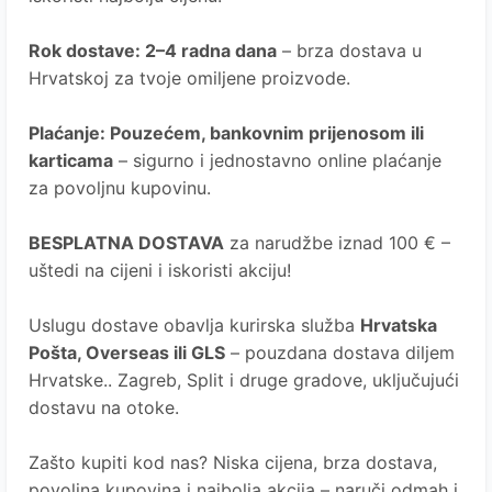
Rok dostave
: 2–4 radna dana
– brza dostava u
Hrvatskoj za tvoje omiljene proizvode.
Plaćanje
: Pouzećem, bankovnim prijenosom ili
karticama
– sigurno i jednostavno online plaćanje
za povoljnu kupovinu.
BESPLATNA DOSTAVA
za narudžbe iznad 100 € –
uštedi na cijeni i iskoristi akciju!
Uslugu dostave obavlja kurirska služba
Hrvatska
Pošta
, Overseas ili GLS
– pouzdana dostava diljem
Hrvatske.. Zagreb, Split i druge gradove, uključujući
dostavu na otoke.
Zašto kupiti kod nas?
Niska cijena, brza dostava,
povoljna kupovina i najbolja akcija – naruči odmah i