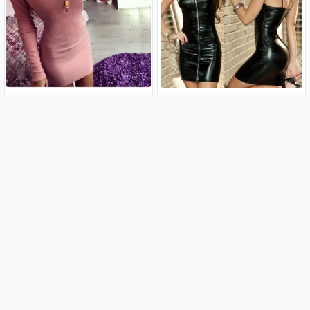
Haljina KIM Dugi rukav Promo
Sexy kožna haljina
cijena
LeatherBeauty i tange gratis
12.99€
11.90€