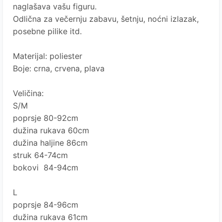
naglašava vašu figuru.
Odlična za večernju zabavu, šetnju, noćni izlazak,
posebne pilike itd.
Materijal: poliester
Boje: crna, crvena, plava
Veličina:
S/M
poprsje 80-92cm
dužina rukava 60cm
dužina haljine 86cm
struk 64-74cm
bokovi 84-94cm
L
poprsje 84-96cm
dužina rukava 61cm