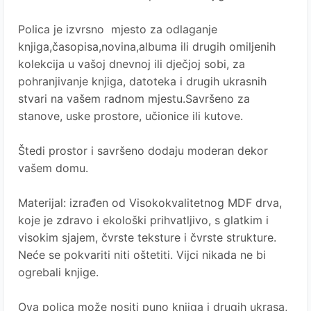
Polica je izvrsno mjesto za odlaganje
knjiga,časopisa,novina,albuma ili drugih omiljenih
kolekcija u vašoj dnevnoj ili dječjoj sobi, za
pohranjivanje knjiga, datoteka i drugih ukrasnih
stvari na vašem radnom mjestu.Savršeno za
stanove, uske prostore, učionice ili kutove.
Štedi prostor i savršeno dodaju moderan dekor
vašem domu.
Materijal: izrađen od Visokokvalitetnog MDF drva,
koje je zdravo i ekološki prihvatljivo, s glatkim i
visokim sjajem, čvrste teksture i čvrste strukture.
Neće se pokvariti niti oštetiti. Vijci nikada ne bi
ogrebali knjige.
Ova polica može nositi puno knjiga i drugih ukrasa,