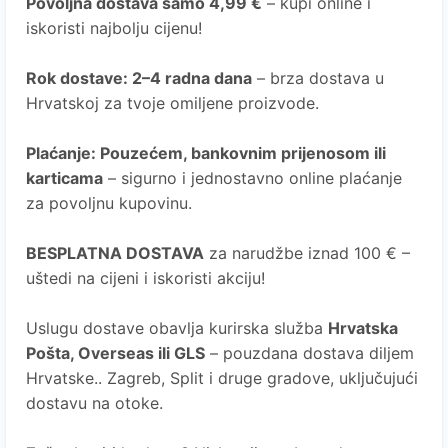
Povoljna dostava samo 4,99 €
– kupi online i
iskoristi najbolju cijenu!
Rok dostave
: 2–4 radna dana
– brza dostava u
Hrvatskoj za tvoje omiljene proizvode.
Plaćanje
: Pouzećem, bankovnim prijenosom ili
karticama
– sigurno i jednostavno online plaćanje
za povoljnu kupovinu.
BESPLATNA DOSTAVA
za narudžbe iznad 100 € –
uštedi na cijeni i iskoristi akciju!
Uslugu dostave obavlja kurirska služba
Hrvatska
Pošta
, Overseas ili GLS
– pouzdana dostava diljem
Hrvatske.. Zagreb, Split i druge gradove, uključujući
dostavu na otoke.