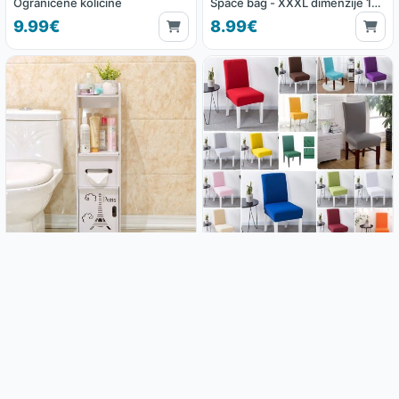
Ograničene količine
Space bag - XXXL dimenzije 130
x 100 cm
9.99€
8.99€
Kupaonski ormarić Paris
Rastezljive navlake za stolice
21.99€
2.99€