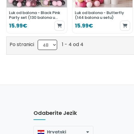
Luk od balona - Black Pink
Luk od balona - Butterfly
Party set (130 balona u
(144 balona u setu)
setu)
15.99€
15.99€
Po stranici
1 - 4 od 4
Odaberite Jezik
Hrvatski