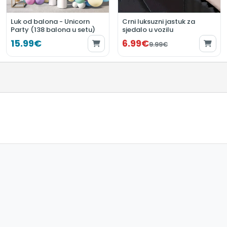
Luk od balona - Unicorn
Crni luksuzni jastuk za
Party (138 balona u setu)
sjedalo u vozilu
15.99€
6.99€
9.99€