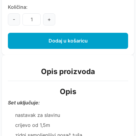
Količina:
-
+
Dodaj u košaricu
Opis proizvoda
Opis
Set uključuje:
nastavak za slavinu
crijevo od 1,5m
zidni samoljepljivi nosač tuša