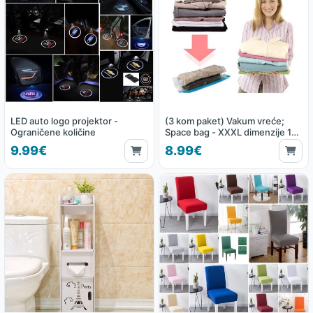
LED auto logo projektor -
(3 kom paket) Vakum vreće;
Ograničene količine
Space bag - XXXL dimenzije 130
x 100 cm
9.99€
8.99€