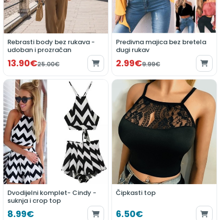
Rebrasti body bez rukava -
Predivna majica bez bretela
udoban i prozračan
dugi rukav
13.90€
2.99€
25.00€
9.99€
Dvodijelni komplet- Cindy -
Čipkasti top
suknja i crop top
8.99€
6.50€