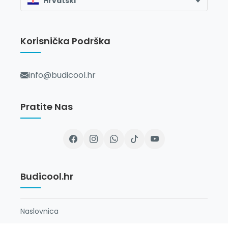
Hrvatski
Korisnička Podrška
info@budicool.hr
Pratite Nas
Budicool.hr
Naslovnica