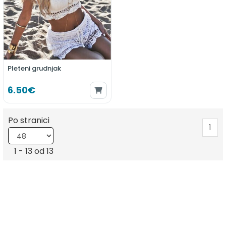
Pleteni grudnjak
6.50€
Po stranici
1
1 - 13 od 13