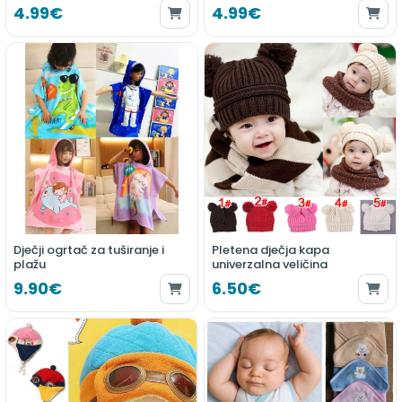
Prikladno poklon pakiranje!
4.99€
4.99€
Dječji ogrtač za tuširanje i
Pletena dječja kapa
plažu
univerzalna veličina
9.90€
6.50€