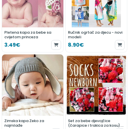
Pletena kapa za bebe sa
Ručnik ogrtač za djecu - novi
cvijetom princeza
modeli
3.49€
8.90€
Zimska kapa Zeko za
Set za bebe djevojčice
najmlađe
(čarapice i trakica za kosu).