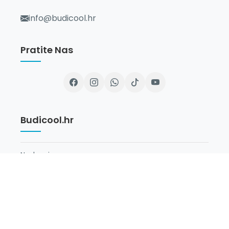
info@budicool.hr
Pratite Nas
Budicool.hr
Naslovnica
O Nama
Newsletter