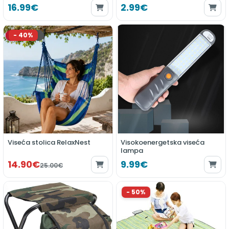
16.99€
2.99€
Viseća stolica RelaxNest
Visokoenergetska viseća
lampa
14.90€
9.99€
25.00€