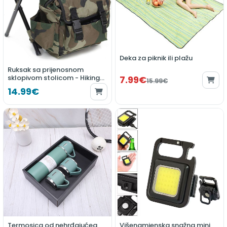
Deka za piknik ili plažu
Ruksak sa prijenosnom
sklopivom stolicom - Hiking
7.99€
15.99€
Trail
14.99€
Termosica od nehrđajućeg
Višenamjenska snažna mini