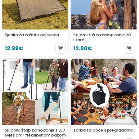
Sjenilo za zaštitu od sunca
Solarni tuš za kampiranje 20
litara
12.99€
12.90€
Sklopivi štap za hodanje s LED
Torba za boce s pregradama
svjetlom i fleksibilnom bazom