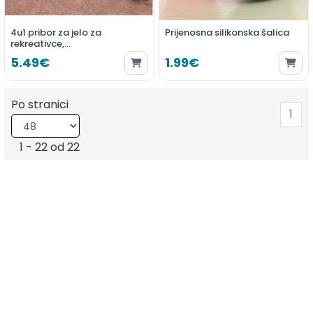
4u1 pribor za jelo za
Prijenosna silikonska šalica
rekreativce,
nož+vilica+žlica+otvarač
5.49€
1.99€
Po stranici
1
1 - 22 od 22