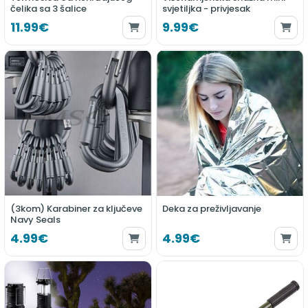
čelika sa 3 šalice
svjetiljka - privjesak
11.99€
9.99€
(3kom) Karabiner za ključeve
Deka za preživljavanje
Navy Seals
4.99€
4.99€