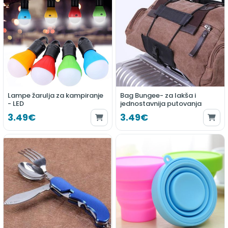
Lampe žarulja za kampiranje
Bag Bungee- za lakša i
- LED
jednostavnija putovanja
3.49€
3.49€