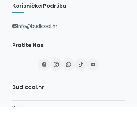
Korisnička Podrška
info@budicool.hr
Pratite Nas
Budicool.hr
Naslovnica
O Nama
Newsletter