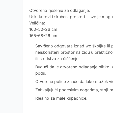
Otvoreno rješenje za odlaganje
.
Uski kutovi i skučeni prostori – sve je mog
Veličina:
160*50*26
cm
165*68*26 cm
Savršeno odgovara iznad wc školjke ili pe
neiskorišteni prostor na zidu u praktično
ili sredstva za čišćenje.
Budući da je otvoreno odlaganje plitko,
podu.
Otvorene police znače da lako možeš vidje
Zahvaljujući podesivim nogarima, stoji 
Idealno za male kupaonice.