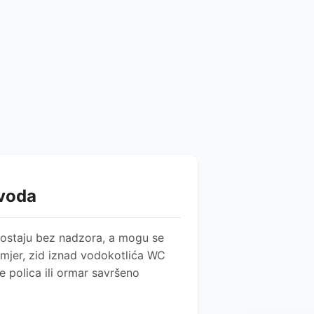
zvoda
u, ostaju bez nadzora, a mogu se
rimjer, zid iznad vodokotlića WC
e polica ili ormar savršeno