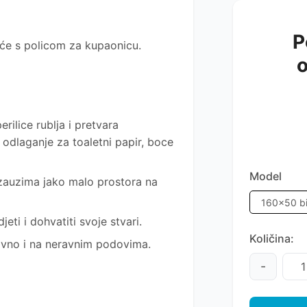
P
uće s policom za kupaonicu.
o
rilice rublja i pretvara
 odlaganje za toaletni papir, boce
Model
 zauzima jako malo prostora na
ti i dohvatiti svoje stvari.
Količina:
ravno i na neravnim podovima.
-