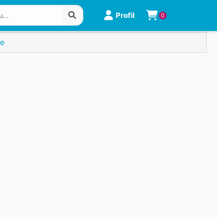
Profil
0
je