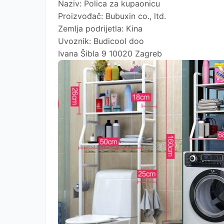
Naziv: Polica za kupaonicu
Proizvođač: Bubuxin co., ltd.
Zemlja podrijetla: Kina
Uvoznik: Budicool doo
Ivana Šibla 9 10020 Zagreb