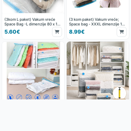
(3kom L paket) Vakum vreće
(3 kom paket) Vakum vreće;
Space Bag -L dimenzije 80 x 100
Space bag - XXXL dimenzije 130
cm
x 100 cm
5.60€
8.99€
(4kom paket) Vakum vreće
(8djelni paket) Vakum vreće
Space bag -XXL dimenzije 120 x
razne veličine gratis pumpa
80 cm
9.50€
11.99€