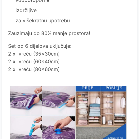
vodootoporne
izdržljive
za višekratnu upotrebu
Zauzimaju do 80% manje prostora!
Set od 6 dijelova uključuje:
2 x vreću (35x30cm)
2 x vreću (60x40cm)
2 x vreću (80x60cm)