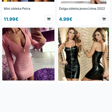
Mini obleka Petra
Dolga obleka jesen/zima 2022
11.99€
4.99€
Obleka KIM z dolgimi rokavi
Seksi usnjena obleka
Promo cena
LeatherBeauty in tangice
brezplačno
12.99€
11.90€