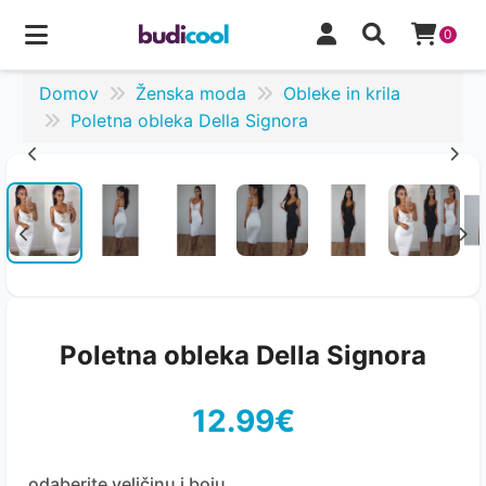
0
Domov
Ženska moda
Obleke in krila
Poletna obleka Della Signora
Poletna obleka Della Signora
12.99€
odaberite veličinu i boju