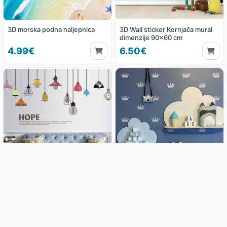
3D morska podna naljepnica
3D Wall sticker Kornjača mural
dimenzije 90x60 cm
4.99€
6.50€
Zidna naljepnica Lusteri
Zidne naljepnice – kraljevska
155x93cm
kruna set
6.50€
3.49€