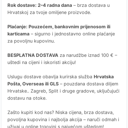
Rok dostave
: 2–4 radna dana
– brza dostava u
Hrvatskoj za tvoje omiljene proizvode.
Plaćanje
: Pouzećem, bankovnim prijenosom ili
karticama
– sigurno i jednostavno online plaćanje
za povoljnu kupovinu.
BESPLATNA DOSTAVA
za narudžbe iznad 100 € –
uštedi na cijeni i iskoristi akciju!
Uslugu dostave obavlja kurirska služba
Hrvatska
Pošta
, Overseas ili GLS
– pouzdana dostava diljem
Hrvatske.. Zagreb, Split i druge gradove, uključujući
dostavu na otoke.
Zašto kupiti kod nas?
Niska cijena, brza dostava,
povoljna kupovina i najbolja akcija – naruči odmah i
uživaj u online trgovini s najvećom uštedom!