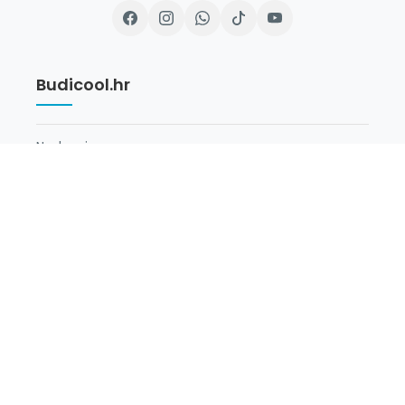
Budicool.hr
Naslovnica
O Nama
Newsletter
Opći Uvjeti
Uvjeti poslovanja
Dostava i poštarina