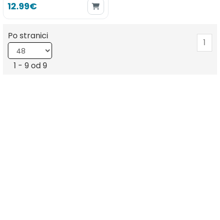
12.99€
Po stranici
1
1 - 9 od 9