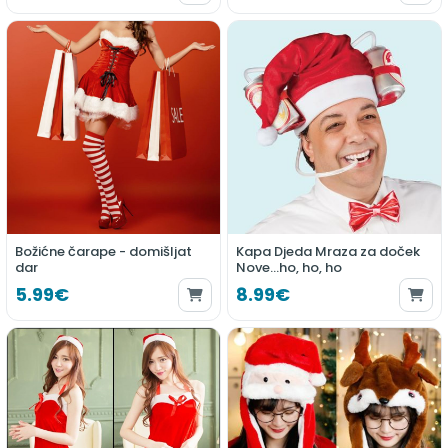
Božićne čarape - domišljat
Kapa Djeda Mraza za doček
dar
Nove...ho, ho, ho
5.99€
8.99€