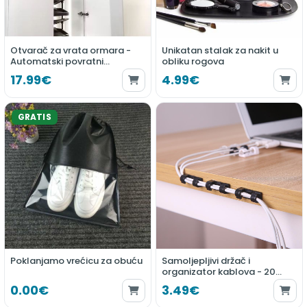
Otvarač za vrata ormara -
Unikatan stalak za nakit u
Automatski povratni
obliku rogova
mehanizam
17.99€
4.99€
Poklanjamo vrećicu za obuću
Samoljepljivi držač i
organizator kablova - 20
komada
0.00€
3.49€