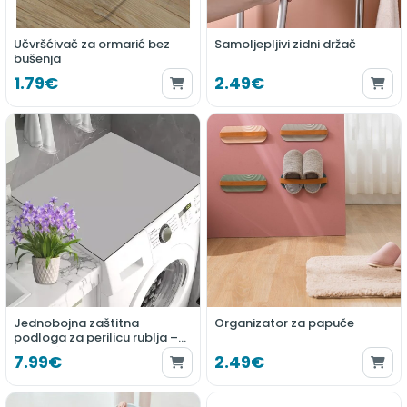
Učvršćivač za ormarić bez
Samoljepljivi zidni držač
bušenja
1.79€
2.49€
Jednobojna zaštitna
Organizator za papuče
podloga za perilicu rublja –
upijajuća, mekana i izdržljiva
7.99€
2.49€