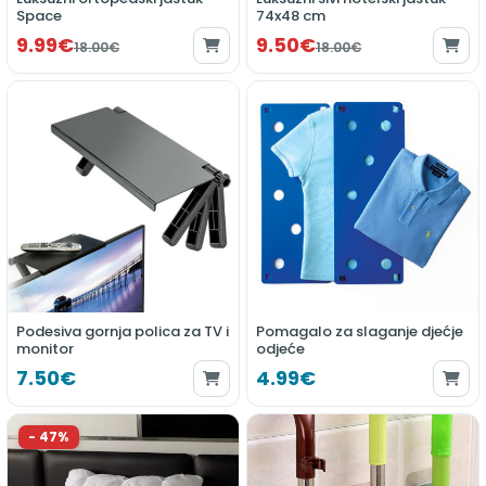
Space
74x48 cm
9.99€
9.50€
18.00€
18.00€
Podesiva gornja polica za TV i
Pomagalo za slaganje djećje
monitor
odjeće
7.50€
4.99€