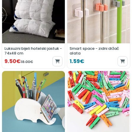
Luksuzni bijeli hotelski jastuk -
Smart space - zidni držač
74x48 cm
alata
9.50€
1.59€
18.00€