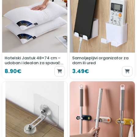
Hotelski Jastuk 48×74 cm –
Samoljepljivi organizator za
udoban i idealan za spavaću
dom ili ured
sobu
8.90€
3.49€