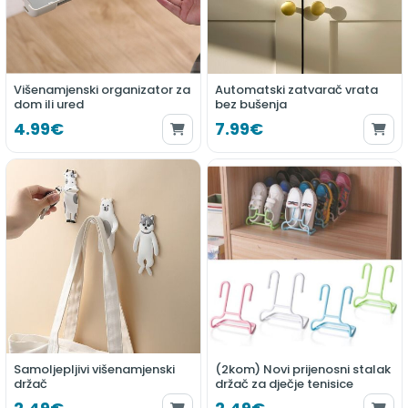
Višenamjenski organizator za
Automatski zatvarač vrata
dom ili ured
bez bušenja
4.99€
7.99€
Samoljepljivi višenamjenski
(2kom) Novi prijenosni stalak
držač
držač za dječje tenisice