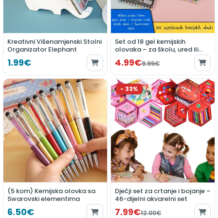
Kreativni Višenamjenski Stolni
Set od 18 gel kemijskih
Organizator Elephant
olovaka – za školu, ured ili
hobije
1.99€
4.99€
9.99€
(5 kom) Kemijska olovka sa
Dječji set za crtanje i bojanje –
Swarovski elementima
46-dijelni akvarelni set
6.50€
7.99€
12.00€