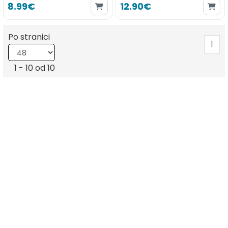
8.99€
12.90€
Po stranici
1
1 - 10 od 10