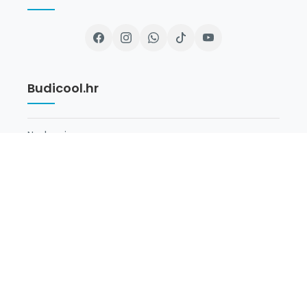
Budicool.hr
Naslovnica
O Nama
Newsletter
Opći Uvjeti
Uvjeti poslovanja