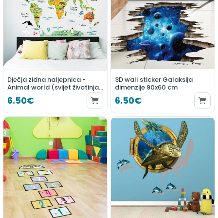
Dječja zidna naljepnica -
3D wall sticker Galaksija
Animal world (svijet životinja)
dimenzije 90x60 cm
60*90cm
6.50€
6.50€