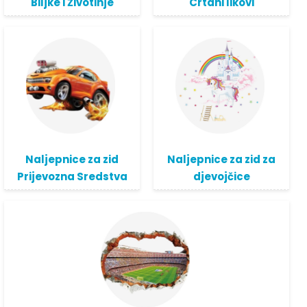
Biljke i Životinje
Crtani likovi
Naljepnice za zid
Naljepnice za zid za
Prijevozna Sredstva
djevojčice