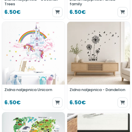
Trees
family
6.50€
6.50€
Zidna naljepnica Unicorn
Zidna naljepnica - Dandelion
6.50€
6.50€