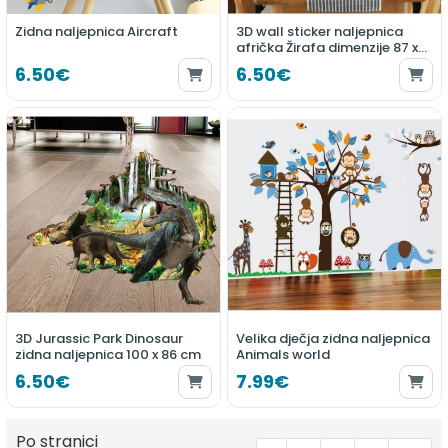
Zidna naljepnica Aircraft
3D wall sticker naljepnica
afrička Žirafa dimenzije 87 x
76 cm
6.50€
6.50€
3D Jurassic Park Dinosaur
Velika dječja zidna naljepnica
zidna naljepnica 100 x 86 cm
Animals world
6.50€
7.99€
Po stranici