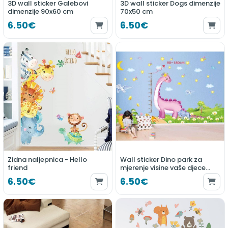
3D wall sticker Galebovi
3D wall sticker Dogs dimenzije
dimenzije 90x60 cm
70x50 cm
6.50€
6.50€
Zidna naljepnica - Hello
Wall sticker Dino park za
friend
mjerenje visine vaše djece
200x150 cm
6.50€
6.50€