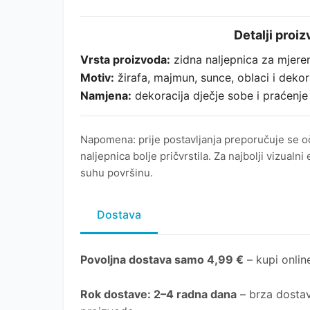
Detalji proi
Vrsta proizvoda:
zidna naljepnica za mjeren
Motiv:
žirafa, majmun, sunce, oblaci i dekora
Namjena:
dekoracija dječje sobe i praćenje
Napomena: prije postavljanja preporučuje se očis
naljepnica bolje pričvrstila. Za najbolji vizualni 
suhu površinu.
Dostava
Povoljna dostava samo 4,99 €
– kupi online
Rok dostave
: 2–4 radna dana
– brza dostav