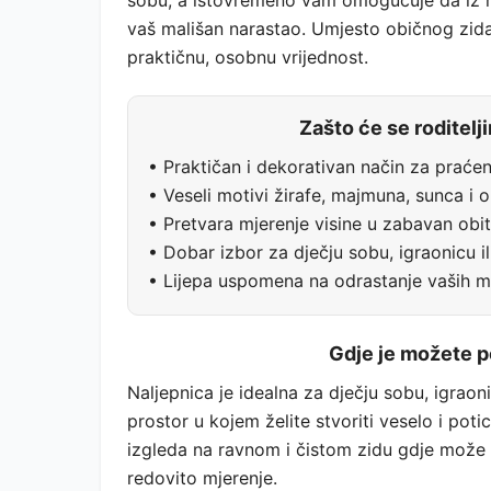
sobu, a istovremeno vam omogućuje da iz m
vaš mališan narastao. Umjesto običnog zida
praktičnu, osobnu vrijednost.
Zašto će se roditelj
• Praktičan i dekorativan način za praćen
• Veseli motivi žirafe, majmuna, sunca i 
• Pretvara mjerenje visine u zabavan obit
• Dobar izbor za dječju sobu, igraonicu il
• Lijepa uspomena na odrastanje vaših m
Gdje je možete p
Naljepnica je idealna za dječju sobu, igraonicu
prostor u kojem želite stvoriti veselo i poti
izgleda na ravnom i čistom zidu gdje može b
redovito mjerenje.