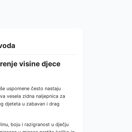
zvoda
renje visine djece
epše uspomene često nastaju
a vesela zidna naljepnica za
eg djeteta u zabavan i drag
inu, boju i razigranost u dječju