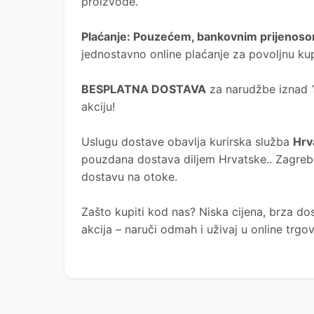
proizvode.
Plaćanje
: Pouzećem, bankovnim prijenosom
jednostavno online plaćanje za povoljnu ku
BESPLATNA DOSTAVA
za narudžbe iznad 10
akciju!
Uslugu dostave obavlja kurirska služba
Hrv
pouzdana dostava diljem Hrvatske.. Zagreb, 
dostavu na otoke.
Zašto kupiti kod nas?
Niska cijena, brza dos
akcija – naruči odmah i uživaj u online trg