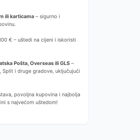
 ili karticama
– sigurno i
povinu.
0 € – uštedi na cijeni i iskoristi
atska Pošta
, Overseas ili GLS
–
Split i druge gradove, uključujući
tava, povoljna kupovina i najbolja
ovini s najvećom uštedom!