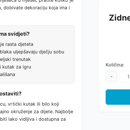
jeseca u mjesec pratite koliko je
, dobivate dekoraciju koja ima i
Zidne
ima svidjeti?
je rasta djeteta
oblaka uljepšavaju dječju sobu
eljski trenutak
Količina:
i kutak za igru
ališana
-
ostaviti?
, vrtićki kutak ili bilo koji
cajno okruženje za dijete. Najbolje
iti lako vidljiva i dostupna za