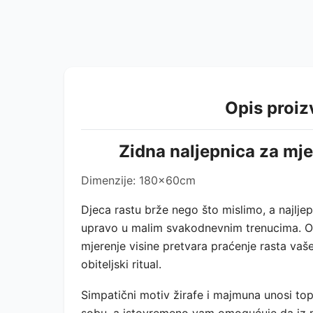
Opis proi
Zidna naljepnica za mje
Dimenzije: 180x60cm
Djeca rastu brže nego što mislimo, a najlj
upravo u malim svakodnevnim trenucima. Ov
mjerenje visine pretvara praćenje rasta vaš
obiteljski ritual.
Simpatični motiv žirafe i majmuna unosi topl