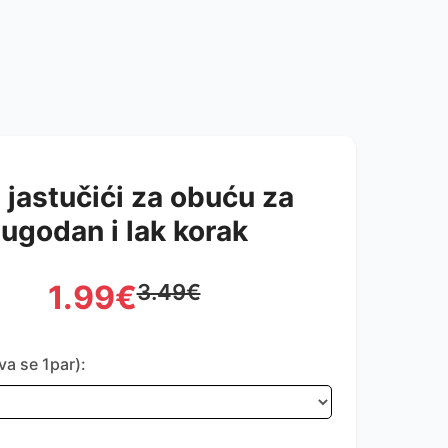
 jastučići za obuću za
ugodan i lak korak
1.99€
3.49€
a se 1par):