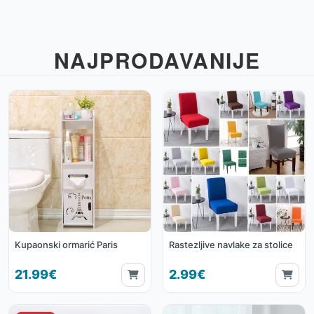
NAJPRODAVANIJE
Kupaonski ormarić Paris
Rastezljive navlake za stolice
21.99€
2.99€