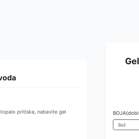
Gel
zvoda
 stopalo pritiska, nabavite gel
BOJA(dobiv