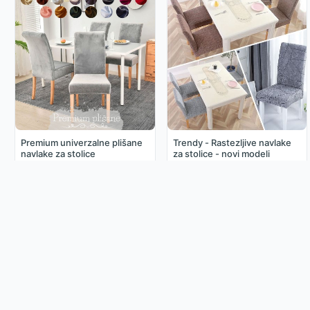
Premium univerzalne plišane
Trendy - Rastezljive navlake
navlake za stolice
za stolice - novi modeli
4.49€
3.49€
Odaberite Jezik
Hrvatski