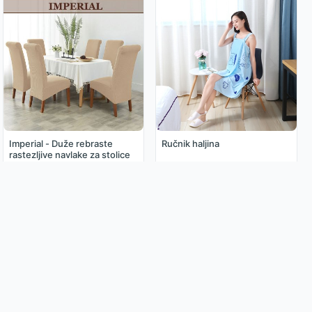
Imperial - Duže rebraste
Ručnik haljina
rastezljive navlake za stolice
3.99€
3.85€