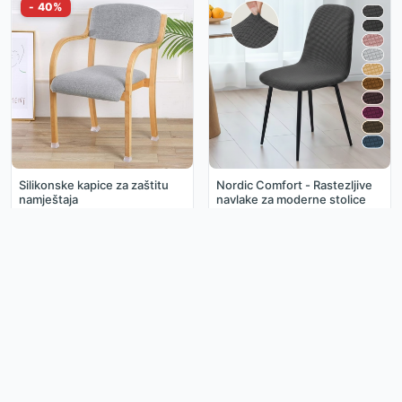
Silikonske kapice za zaštitu
Nordic Comfort - Rastezljive
namještaja
navlake za moderne stolice
0.59€
3.49€
0.99€