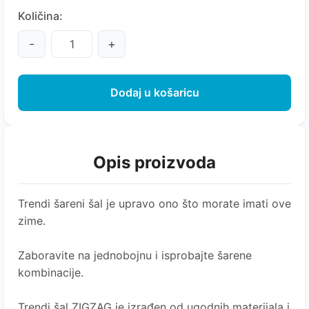
Količina:
-
+
Dodaj u košaricu
Opis proizvoda
Trendi šareni šal je upravo ono što morate imati ove
zime.
Zaboravite na jednobojnu i isprobajte šarene
kombinacije.
Trendi šal ZIGZAG je izrađen od ugodnih materijala i