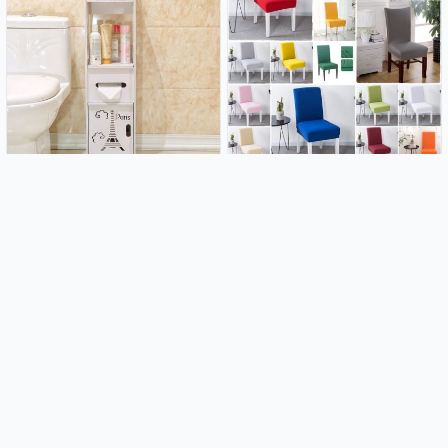
Kupaonski ormarić Paris
Rastezljive navlake za stolice
21.99€
2.99€