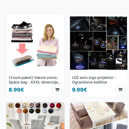
(3 kom paket) Vakum vreće;
LED auto logo projektor -
Space bag - XXXL dimenzije
Ograničene količine
130 x 100 cm
8.99€
9.99€