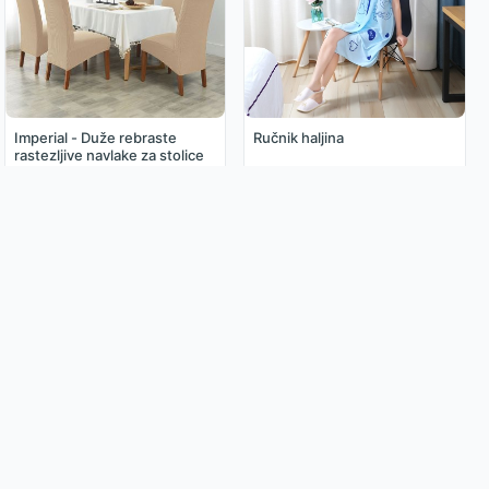
Imperial - Duže rebraste
Ručnik haljina
rastezljive navlake za stolice
3.99€
3.85€
Moj Račun