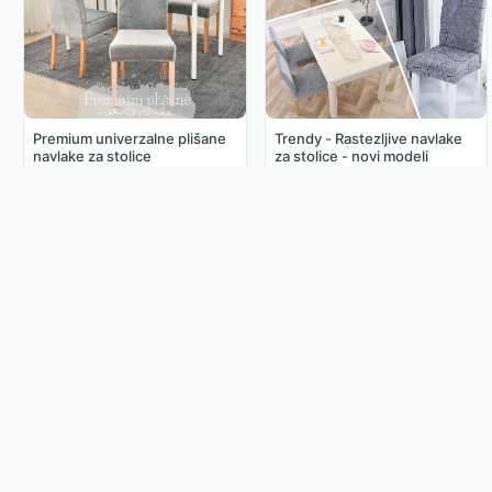
Premium univerzalne plišane
Trendy - Rastezljive navlake
navlake za stolice
za stolice - novi modeli
4.49€
3.49€
Odaberite Jezik
Hrvatski
Korisnička Podrška
Budico