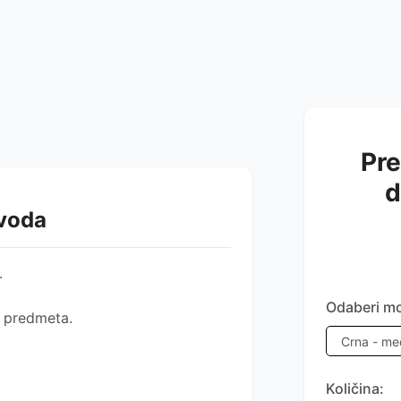
Pre
d
zvoda
.
Odaberi mo
h predmeta.
Količina: