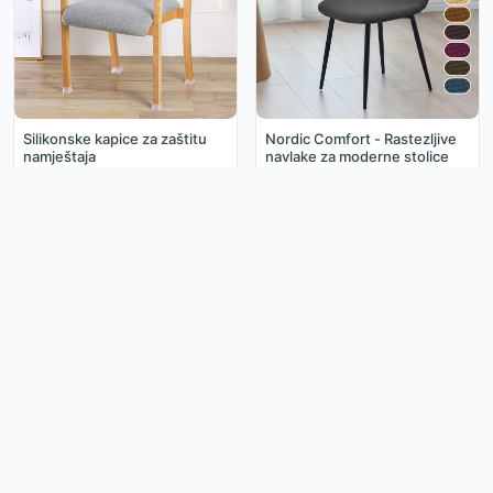
Silikonske kapice za zaštitu
Nordic Comfort - Rastezljive
namještaja
navlake za moderne stolice
0.59€
3.49€
0.99€
ol.hr
Opći Uvjeti