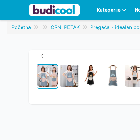
Kategorije
No
Početna
CRNI PETAK
Pregača - idealan po