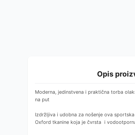
Opis proi
Moderna, jedinstvena i praktična torba olak
na put
Izdržljiva i udobna za nošenje ova sportska
Oxford tkanine koja je čvrsta i vodootporna 