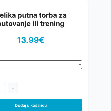
elika putna torba za
putovanje ili trening
13.99€
+
Dodaj u košaricu