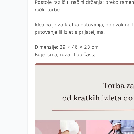
Postoje različiti načini držanja: preko rame
ručki torbe.
Idealna je za kratka putovanja, odlazak na t
putovanje ili izlet s prijateljima.
Dimenzije: 29 x 46 x 23 cm
Boje: crna, roza i ljubičasta