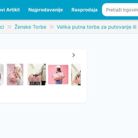
vi Artikli
Najprodavanije
Rasprodaja
ci
Ženske Torbe
Velika putna torba za putovanje ili