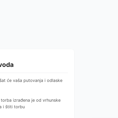
zvoda
šat će vaša putovanja i odlaske
 torba izrađena je od vrhunske
i štiti torbu