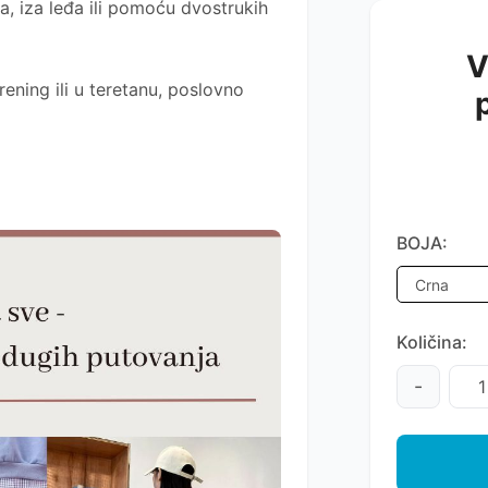
na, iza leđa ili pomoću dvostrukih
V
rening ili u teretanu, poslovno
BOJA:
Količina:
-