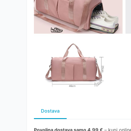
Dostava
Povoljna dostava samo 4,99 €
– kupi online