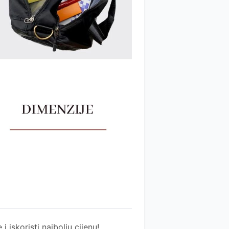
 i iskoristi najbolju cijenu!