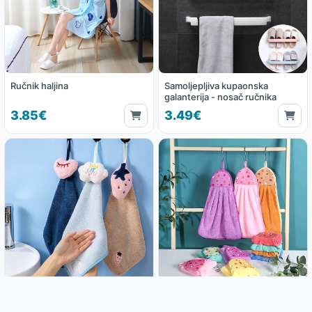
Ručnik haljina
Samoljepljiva kupaonska
galanterija - nosač ručnika
3.85€
3.49€
Ručnik za kupaonicu - Cartoon
(3 kom mix) Ručnika za
kupaonicu - Fruits