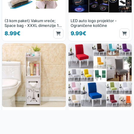
(3 kom paket) Vakum vreće;
LED auto logo projektor -
Space bag - XXXL dimenzije 130
Ograničene količine
x 100 cm
8.99€
9.99€
Kupaonski ormarić Paris
Rastezljive navlake za stolice
21.99€
2.99€