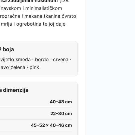
e sa zaobljenim naslonom
(tzv.
ndinavskom i minimalističkom
 prozračna i mekana tkanina čvrsto
 mrlja i ogrebotina te joj daje
 boja
vijetlo smeđa · bordo · crvena ·
plavo zelena · pink
a dimenzija
40–48 cm
22–30 cm
45–52 × 40–46 cm