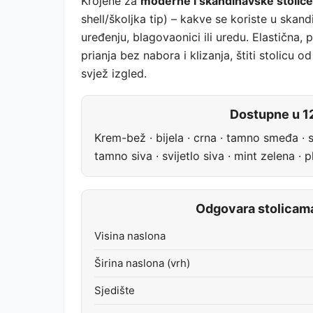
Krojene za
moderne i skandinavske stolic
shell/školjka tip) – kakve se koriste u ska
uređenju, blagovaonici ili uredu. Elastična,
prianja bez nabora i klizanja, štiti stolicu od
svjež izgled.
Dostupne u 12
Krem-bež · bijela · crna · tamno smeđa · s
tamno siva · svijetlo siva · mint zelena · 
Odgovara stolicam
Visina naslona
Širina naslona (vrh)
Sjedište