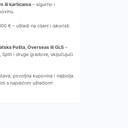
 ili karticama
– sigurno i
povinu.
0 € – uštedi na cijeni i iskoristi
atska Pošta
, Overseas ili GLS
–
Split i druge gradove, uključujući
tava, povoljna kupovina i najbolja
ovini s najvećom uštedom!