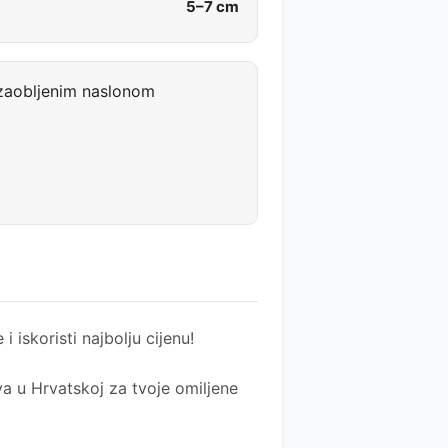
5–7 cm
 zaobljenim naslonom
 i iskoristi najbolju cijenu!
a u Hrvatskoj za tvoje omiljene