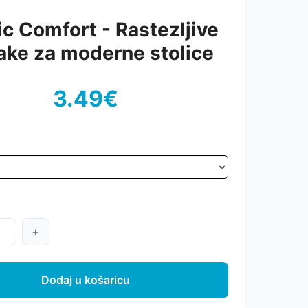
c Comfort - Rastezljive
ake za moderne stolice
3.49€
+
Dodaj u košaricu