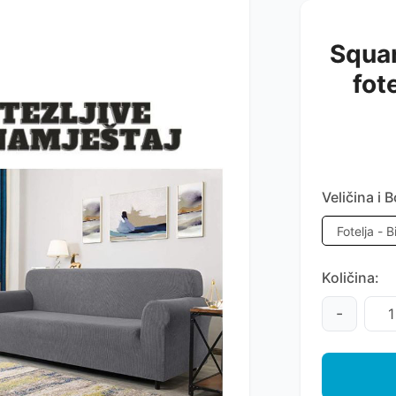
Squar
fot
Veličina i B
Količina:
-