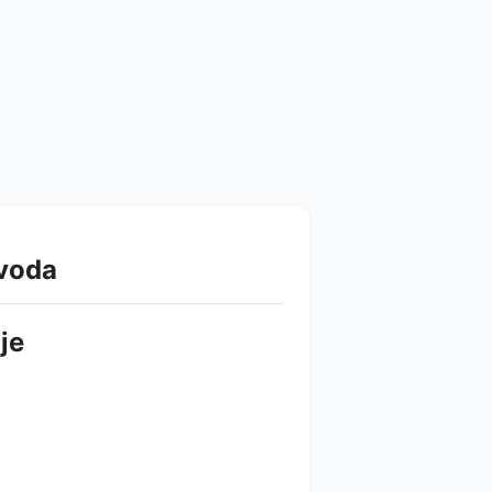
zvoda
je