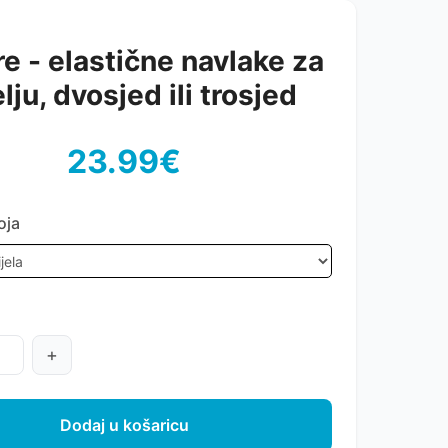
e - elastične navlake za
elju, dvosjed ili trosjed
23.99€
oja
+
Dodaj u košaricu