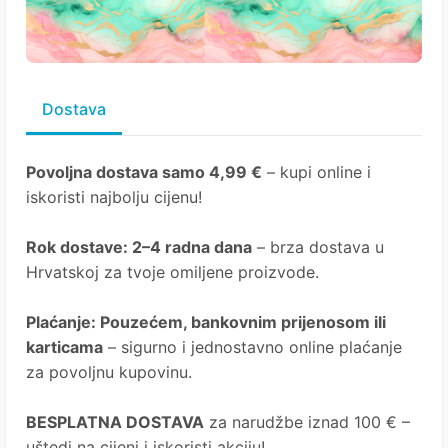
Dostava
Povoljna dostava samo 4,99 €
– kupi online i
iskoristi najbolju cijenu!
Rok dostave
: 2–4 radna dana
– brza dostava u
Hrvatskoj za tvoje omiljene proizvode.
Plaćanje
: Pouzećem, bankovnim prijenosom ili
karticama
– sigurno i jednostavno online plaćanje
za povoljnu kupovinu.
BESPLATNA DOSTAVA
za narudžbe iznad 100 € –
uštedi na cijeni i iskoristi akciju!