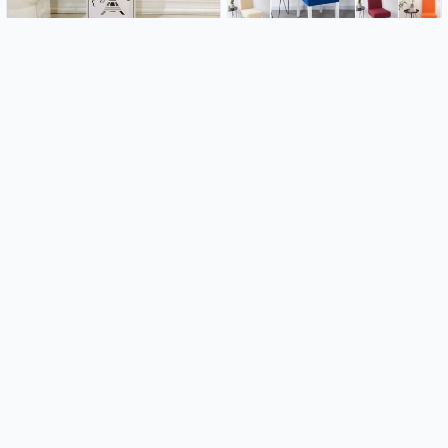
Kupaonski ormarić Paris
Rastezljive navlake za stolice
21.99€
2.99€
Luk od balona - Blue lagoon
Home selection - Rastezljive
(104 balona u setu)
navlake za stolice
14.99€
3.49€