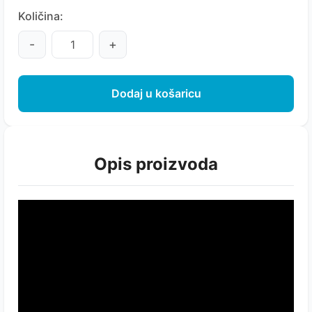
Količina:
-
+
Dodaj u košaricu
Opis proizvoda