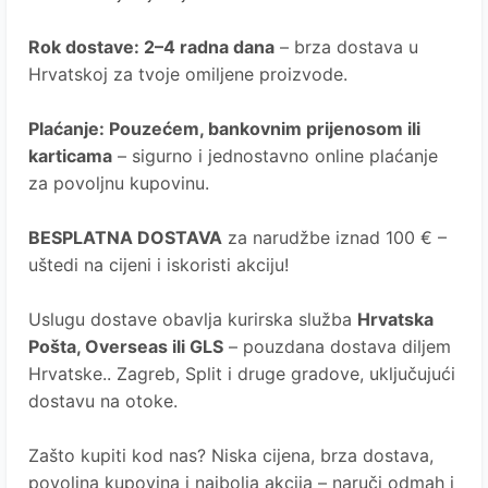
Rok dostave
: 2–4 radna dana
– brza dostava u
Hrvatskoj za tvoje omiljene proizvode.
Plaćanje
: Pouzećem, bankovnim prijenosom ili
karticama
– sigurno i jednostavno online plaćanje
za povoljnu kupovinu.
BESPLATNA DOSTAVA
za narudžbe iznad 100 € –
uštedi na cijeni i iskoristi akciju!
Uslugu dostave obavlja kurirska služba
Hrvatska
Pošta
, Overseas ili GLS
– pouzdana dostava diljem
Hrvatske.. Zagreb, Split i druge gradove, uključujući
dostavu na otoke.
Zašto kupiti kod nas?
Niska cijena, brza dostava,
povoljna kupovina i najbolja akcija – naruči odmah i