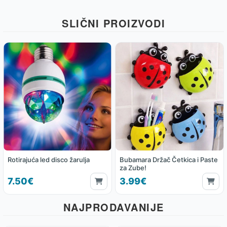
SLIČNI PROIZVODI
Rotirajuća led disco žarulja
Bubamara Držač Četkica i Paste
za Zube!
7.50€
3.99€
NAJPRODAVANIJE