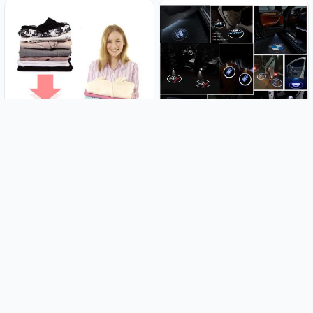
(3 kom paket) Vakum vreće;
LED auto logo projektor -
Space bag - XXXL dimenzije 130
Ograničene količine
x 100 cm
8.99€
9.99€