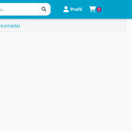
Profil
0
3 komada)