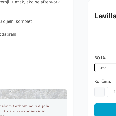
ernji izlazak, ako se afterwork
Lavill
3 dijelni komplet
odabrali!
BOJA:
Količina:
-