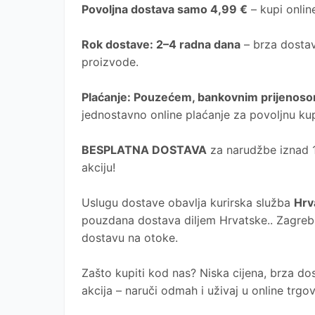
Povoljna dostava samo 4,99 €
– kupi online
Rok dostave
: 2–4 radna dana
– brza dostav
proizvode.
Plaćanje
: Pouzećem, bankovnim prijenosom
jednostavno online plaćanje za povoljnu ku
BESPLATNA DOSTAVA
za narudžbe iznad 10
akciju!
Uslugu dostave obavlja kurirska služba
Hrv
pouzdana dostava diljem Hrvatske.. Zagreb, 
dostavu na otoke.
Zašto kupiti kod nas?
Niska cijena, brza dos
akcija – naruči odmah i uživaj u online trg