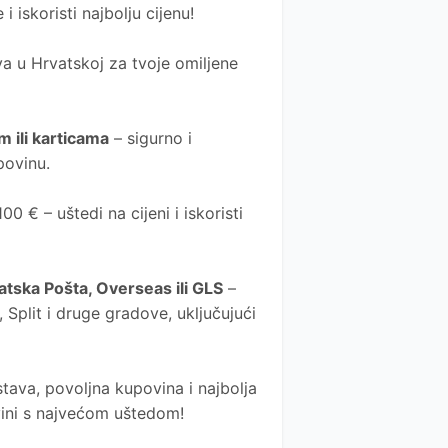
 i iskoristi najbolju cijenu!
a u Hrvatskoj za tvoje omiljene
 ili karticama
– sigurno i
povinu.
0 € – uštedi na cijeni i iskoristi
atska Pošta
, Overseas ili GLS
–
Split i druge gradove, uključujući
tava, povoljna kupovina i najbolja
ovini s najvećom uštedom!