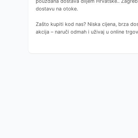
pouzdana dostava diljem Hrvatske.. Zagreb, 
dostavu na otoke.
Zašto kupiti kod nas?
Niska cijena, brza dos
akcija – naruči odmah i uživaj u online trg