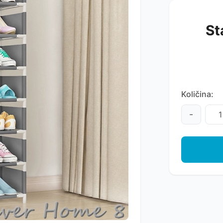
St
Količina:
-