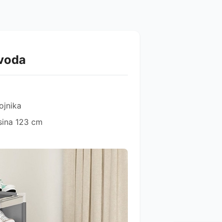
zvoda
pojnika
sina 123 cm