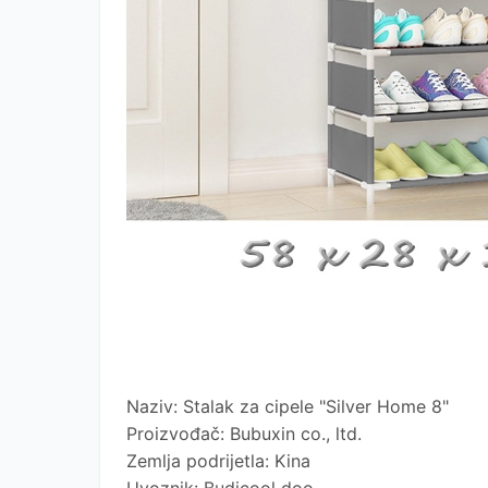
Naziv: Stalak za cipele "Silver Home 8"
Proizvođač: Bubuxin co., ltd.
Zemlja podrijetla: Kina