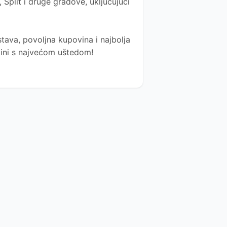
Split i druge gradove, uključujući
tava, povoljna kupovina i najbolja
ovini s najvećom uštedom!