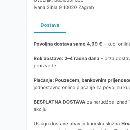
Uvoznik: Budicool doo
Ivana Šibla 9 10020 Zagreb
Dostava
Povoljna dostava samo 4,99 €
– kupi online
Rok dostave
: 2–4 radna dana
– brza dostav
proizvode.
Plaćanje
: Pouzećem, bankovnim prijenosom
jednostavno online plaćanje za povoljnu ku
BESPLATNA DOSTAVA
za narudžbe iznad 10
akciju!
Uslugu dostave obavlja kurirska služba
Hrv