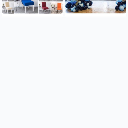
Rastezljive navlake za stolice
Luk od balona - Blue lagoon
(104 balona u setu)
2.99€
14.99€
Home selection - Rastezljive
Premium univerzalne plišane
navlake za stolice
navlake za stolice
3.49€
4.49€