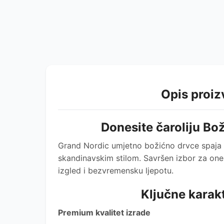
Opis proi
Donesite čaroliju Bo
Grand Nordic umjetno božićno drvce spaja 
skandinavskim stilom. Savršen izbor za one k
izgled i bezvremensku ljepotu.
Ključne karakt
Premium kvalitet izrade