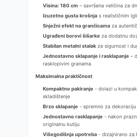
Visina: 180 cm
– savršena veličina za d
Izuzetno gusta krošnja
s realističnim ig
Snježni efekt na grančicama
za autenti
Ugrađeni borovi šišarke
za dodatnu doz
Stabilan metalni stalak
za sigurnost i du
Jednostavno sklapanje i rasklapanje
– d
rasklopivim granama
Maksimalna praktičnost
Kompaktno pakiranje
- dolazi u kompaktn
skladištenje
Brzo sklapanje
- spremno za dekoraciju
Jednostavno rasklapanje
- nakon prazn
originalnu kutiju
Višegodišnja upotreba
- dizajnirano za 