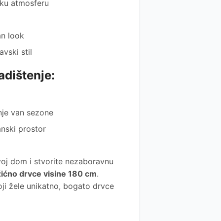
sku atmosferu
an look
vski stil
adištenje:
enje van sezone
anski prostor
voj dom i stvorite nezaboravnu
ićno drvce visine 180 cm
.
koji žele unikatno, bogato drvce