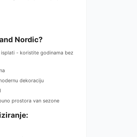
rand Nordic?
e isplati - koristite godinama bez
ena
 modernu dekoraciju
l
puno prostora van sezone
iziranje: