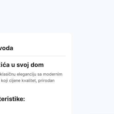
zvoda
žića u svoj dom
klasičnu eleganciju sa modernim
oji cijene kvalitet, prirodan
eristike: