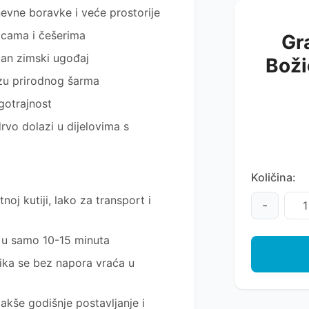
nevne boravke i veće prostorije
licama i češerima
Gr
čan zimski ugođaj
Boži
u prirodnog šarma
gotrajnost
rvo dolazi u dijelovima s
Količina:
oj kutiji, lako za transport i
-
 u samo 10-15 minuta
ika se bez napora vraća u
lakše godišnje postavljanje i