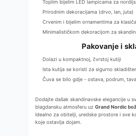
Toplim bijelim LED lampicama za nordij
Prirodnim dekoracijama (drvo, lan, juta)
Crvenim i bijelim ornamentima za klasič
Minimalističkom dekoracijom za skandina
Pakovanje i skl
Dolazi u kompaktnoj, čvrstoj kutiji
Ista kutija se koristi za sigurno skladišt
Čuva se bilo gdje - ostava, podrum, tav
Dodajte dašak skandinavske elegancije u s
blagdansku atmosferu uz
Grand Nordic bož
Idealno za obitelji, uredske prostore i sve 
koje ostavlja dojam.