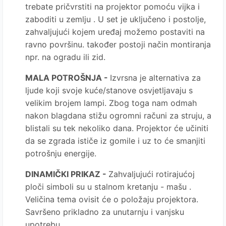
trebate pričvrstiti na projektor pomoću vijka i
zaboditi u zemlju . U set je uključeno i postolje,
zahvaljujući kojem uređaj možemo postaviti na
ravno površinu. također postoji način montiranja
npr. na ogradu ili zid.
MALA POTROŠNJA -
Izvrsna je alternativa za
ljude koji svoje kuće/stanove osvjetljavaju s
velikim brojem lampi. Zbog toga nam odmah
nakon blagdana stižu ogromni računi za struju, a
blistali su tek nekoliko dana. Projektor će učiniti
da se zgrada ističe iz gomile i uz to će smanjiti
potrošnju energije.
DINAMIČKI PRIKAZ -
Zahvaljujući rotirajućoj
ploči simboli su u stalnom kretanju - mašu .
Veličina tema ovisit će o položaju projektora.
Savršeno prikladno za unutarnju i vanjsku
upotrebu.