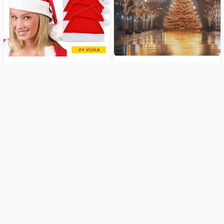
(pak 12kom) Božićne kape
Božićne LED lampice 2m, 3m,
5m ili 10 metara
4.99€
2.50€
3-djelni Božićni set za
(pak 8kom) Čarobne lampe