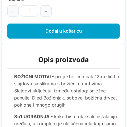
-
+
Dodaj u košaricu
Opis proizvoda
BOŽIĆNI MOTIVI -
projektor ima čak 12 različitih
slajdova sa slikama s božićnim motivima.
Slajdovi uključuju, između ostalog: snježne
pahulje, Djed Božićnjak, sobove, božićna drvca,
poklone i mnogo drugih.
3u1 UGRADNJA -
kako biste olakšali instalaciju
uređaja, u kompletu je uključena igla koju samo