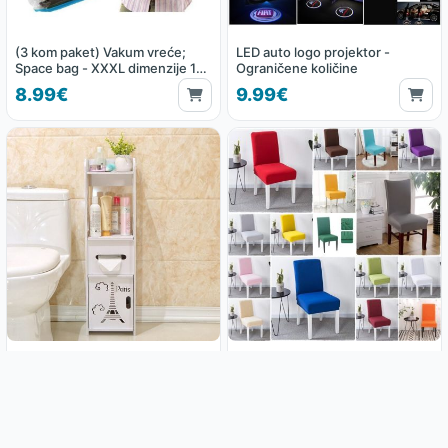
(3 kom paket) Vakum vreće;
LED auto logo projektor -
Space bag - XXXL dimenzije 130
Ograničene količine
x 100 cm
8.99€
9.99€
Kupaonski ormarić Paris
Rastezljive navlake za stolice
21.99€
2.99€