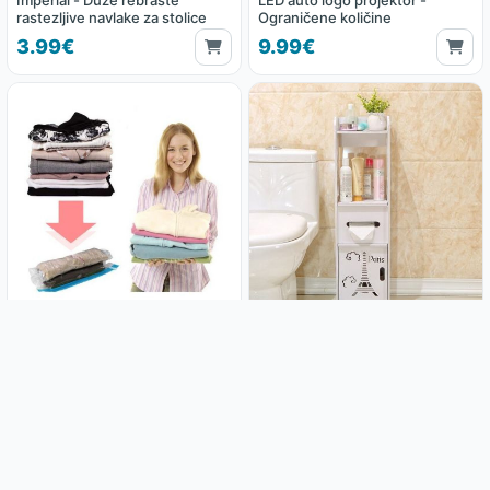
Imperial - Duže rebraste
LED auto logo projektor -
rastezljive navlake za stolice
Ograničene količine
3.99€
9.99€
(3 kom paket) Vakum vreće;
Kupaonski ormarić Paris
Space bag - XXXL dimenzije 130
x 100 cm
8.99€
21.99€