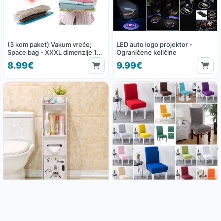
(3 kom paket) Vakum vreće;
LED auto logo projektor -
Space bag - XXXL dimenzije 130
Ograničene količine
x 100 cm
8.99€
9.99€
Kupaonski ormarić Paris
Rastezljive navlake za stolice
21.99€
2.99€