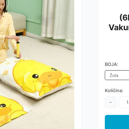
(6
Vaku
BOJA:
Količina:
-