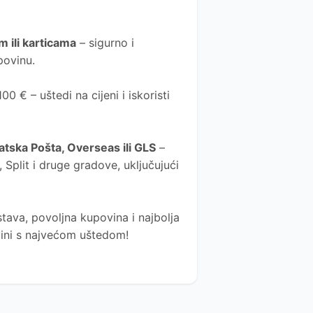
 ili karticama
– sigurno i
povinu.
0 € – uštedi na cijeni i iskoristi
atska Pošta
, Overseas ili GLS
–
Split i druge gradove, uključujući
tava, povoljna kupovina i najbolja
ovini s najvećom uštedom!