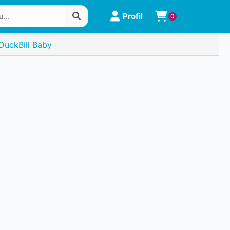
Profil
0
DuckBill Baby