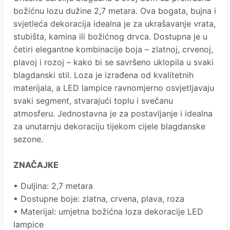
božićnu lozu dužine 2,7 metara. Ova bogata, bujna i
svjetleća dekoracija idealna je za ukrašavanje vrata,
stubišta, kamina ili božićnog drvca. Dostupna je u
četiri elegantne kombinacije boja – zlatnoj, crvenoj,
plavoj i rozoj – kako bi se savršeno uklopila u svaki
blagdanski stil. Loza je izrađena od kvalitetnih
materijala, a LED lampice ravnomjerno osvjetljavaju
svaki segment, stvarajući toplu i svečanu
atmosferu. Jednostavna je za postavljanje i idealna
za unutarnju dekoraciju tijekom cijele blagdanske
sezone.
ZNAČAJKE
• Duljina: 2,7 metara
• Dostupne boje: zlatna, crvena, plava, roza
• Materijal: umjetna božićna loza dekoracije LED
lampice