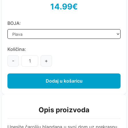
14.99€
BOJA:
Količina:
-
+
Dodaj u košaricu
Opis proizvoda
Unesite čaroliju blagdana u svoj dom uz prekrasnu