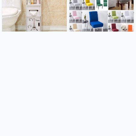
Kupaonski ormarić Paris
Rastezljive navlake za stolice
21.99€
2.99€
Luk od balona - Blue lagoon
Home selection - Rastezljive