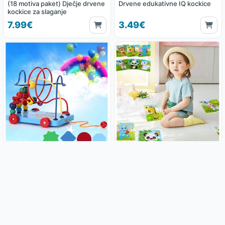
(18 motiva paket) Dječje drvene
Drvene edukativne IQ kockice
kockice za slaganje
7.99€
3.49€
Dječja drvena didaktička igračka
Paket 5x Drvene puzzle za
djecu mix modela
8.99€
6.50€