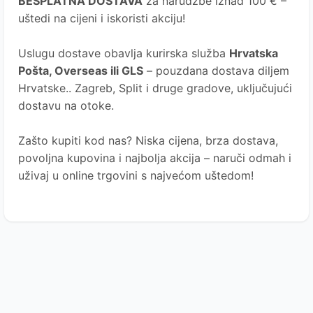
BESPLATNA DOSTAVA
za narudžbe iznad 100 € –
uštedi na cijeni i iskoristi akciju!
Uslugu dostave obavlja kurirska služba
Hrvatska
Pošta
, Overseas ili GLS
– pouzdana dostava diljem
Hrvatske.. Zagreb, Split i druge gradove, uključujući
dostavu na otoke.
Zašto kupiti kod nas?
Niska cijena, brza dostava,
povoljna kupovina i najbolja akcija – naruči odmah i
uživaj u online trgovini s najvećom uštedom!