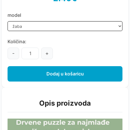
model
Količina:
-
+
Dodaj u košaricu
Opis proizvoda