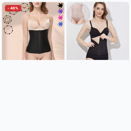
Korzet steznik za mršavljenje za
Super steznik za mršavljenje!
idealnu liniju Kardashian
Izgledajte mršavije uz ovaj hit
proizvod
8.99€
8.99€
14.99€