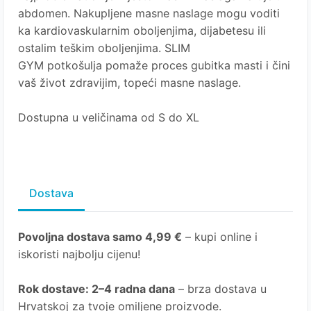
abdomen. Nakupljene masne naslage mogu voditi
ka kardiovaskularnim oboljenjima, dijabetesu ili
ostalim teškim oboljenjima. SLIM
GYM
potkošulja
pomaže proces gubitka masti i čini
vaš život zdravijim, topeći masne naslage.
Dostupna u veličinama od S do XL
Dostava
Povoljna dostava samo 4,99 €
– kupi online i
iskoristi najbolju cijenu!
Rok dostave
: 2–4 radna dana
– brza dostava u
Hrvatskoj za tvoje omiljene proizvode.