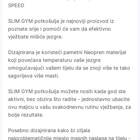
SPEED
SLIM GYM potkošulja je najnoviji proizvod iz
poznate srije i pomoći će vam da efektivno
vježbate mišiće jezgre.
Dizajnirana je koristeći pametni Neopren materijal
koji povećava temperaturu vaše jezgre
omogućavajući vašem tijelu da se znoji više te tako
sagorijeva više masti.
SLIM GYM
potkošulja
možete nositi kada god ste
aktivni, bez obzira što radite - jednostavno ubacite
ovu majicu u vašu svakodnevnu rutinu vježbanja, za
bolje rezultate.
Posebno dizajnirana kako bi ciljala
najproblematičnije mjesto masnih naslaga na tijelu -