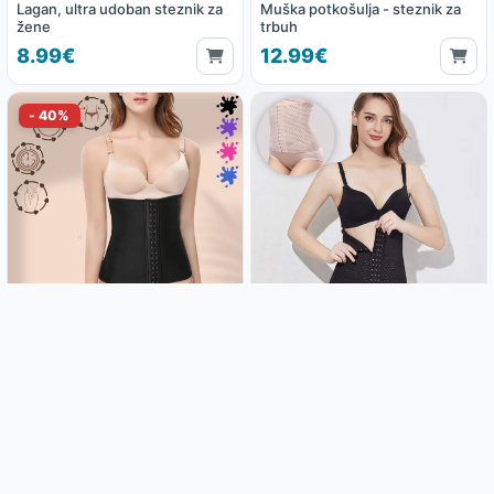
Lagan, ultra udoban steznik za
Muška potkošulja - steznik za
žene
trbuh
8.99€
12.99€
Korzet steznik za mršavljenje za
Super steznik za mršavljenje!
idealnu liniju Kardashian
Izgledajte mršavije uz ovaj hit
proizvod
8.99€
8.99€
14.99€