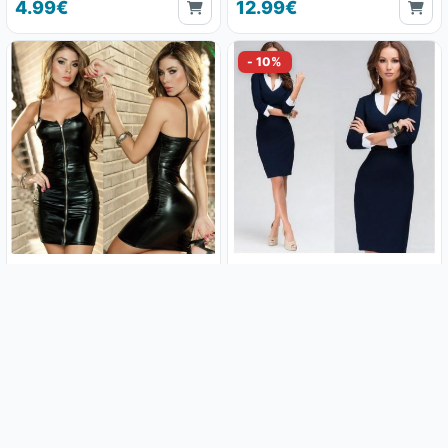
4.99€
12.99€
Sexy kožna haljina
Uska slim crna poslovna haljina
LeatherBeauty i tange gratis
11.90€
9.45€
10.49€