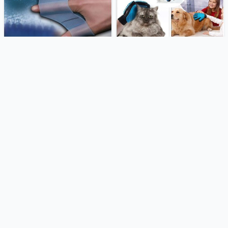
Rukavice za plivanje - silikonska
Silikonska rukavica za češljanje
plivaća kožica
pasa i mačaka te odstranjivanje
otpale životinjske dlake
2.49€
6.50€
Ženske rukavice bez prstiju