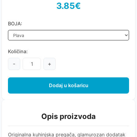
3.85€
BOJA:
Količina:
-
+
Dodaj u košaricu
Opis proizvoda
Originalna kuhinjska pregača, glamurozan dodatak