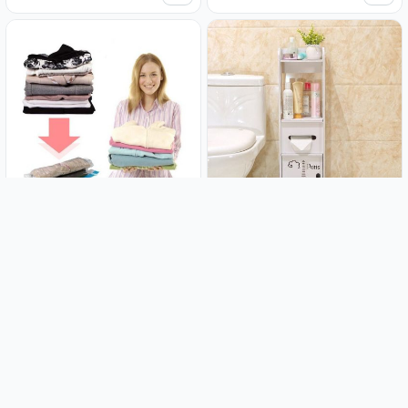
(3 kom paket) Vakum vreće;
Kupaonski ormarić Paris
Space bag - XXXL dimenzije 130
x 100 cm
8.99€
21.99€